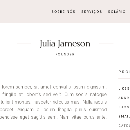
SOBRE NÓS
SERVIÇOS
SOLÁRIO
Julia Jameson
FOUNDER
PRO
s lorem semper, sit amet convallis ipsum dignissim.
LIKES
ingilla at, lobortis sed velit. Cum sociis natoque
ADDR
urient montes, nascetur ridiculus mus. Nulla iaculis
PHON
aoreet. Aliquam a ipsum fringilla purus euismod
pendisse eget sagittis sem. Nam vitae purus ante.
EMAIL
CATE