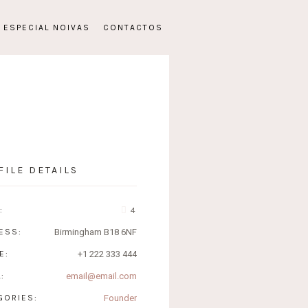
ESPECIAL NOIVAS
CONTACTOS
FILE DETAILS
:
4
ESS:
Birmingham B18 6NF
E:
+1 222 333 444
:
email@email.com
GORIES:
Founder