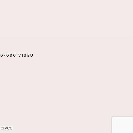
00-090 VISEU
served