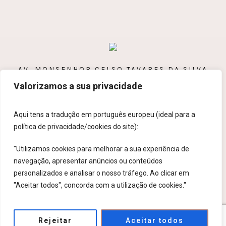
AV. MONSENHOR CELSO TAVARES DA SILVA
Valorizamos a sua privacidade
BLOCO 5 A R/C, 3500-090 VISEU
232 435 916
Aqui tens a tradução em português europeu (ideal para a
CLINICA@MARTHA.PT
política de privacidade/cookies do site):
"Utilizamos cookies para melhorar a sua experiência de
navegação, apresentar anúncios ou conteúdos
personalizados e analisar o nosso tráfego. Ao clicar em
"Aceitar todos", concorda com a utilização de cookies."
Política de privacidade
/ Powered by Artiderca © 2026 /
Rejeitar
Aceitar todos
All Rights Reserved