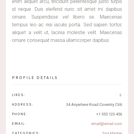
enim aliquet arcu, tincidunt pellentesque justo turpis
id neque. Duis eleifend nunc sit amet mi dapibus
ornare. Suspendisse vel libero se. Maecenas
tempus leo ac nisi iaculis porta. Sed sapien tortor,
aliquet a velit ut, lacinia molestie velit. Maecenas
ornare consequat massa ullamcorper dapibus.
PROFILE DETAILS
LIKES:
5
ADDRESS:
34 Anywhere Road Coventry CV6
PHONE:
+1 555 123 456
EMAIL:
email@email.com
CATEGORIES:
Spa Master